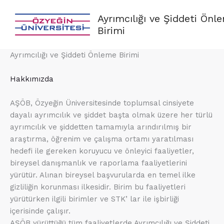
İçeriğe
Ayrımcılığı ve Şiddeti Önl
atla
Birimi
Ayrımcılığı ve Şiddeti Önleme Birimi
Hakkımızda
AŞÖB, Özyeğin Üniversitesinde toplumsal cinsiyete
dayalı ayrımcılık ve şiddet başta olmak üzere her türlü
ayrımcılık ve şiddetten tamamıyla arındırılmış bir
araştırma, öğrenim ve çalışma ortamı yaratılması
hedefi ile gereken koruyucu ve önleyici faaliyetler,
bireysel danışmanlık ve raporlama faaliyetlerini
yürütür. Alınan bireysel başvurularda en temel ilke
gizliliğin korunması ilkesidir. Birim bu faaliyetleri
yürütürken ilgili birimler ve STK’ lar ile işbirliği
içerisinde çalışır.
AŞÖB yürüttüğü tüm faaliyetlerde Ayrımcılığı ve Şiddeti